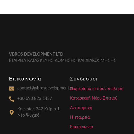
VBROS DEVELOPMENT LTD
ΕΤΑΙΡΕΙΑ ΚΑΤΑΣΚΕΥΗΣ ΔΟΜΗΣΗΣ ΚΑΙ ΔΙΑΚΟΣΜΗΣΗΣ
Επικοινωνία
Σύνδεσμοι
contact@vbrosdevelopment.gr
Διαμερίσματα προς πώληση
Κατασκευή Νέου Σπιτιού
+30 693 823 1437
Αντιπαροχή
Κηφισίας 342 Κτίριο 1,
Νέο Ψυχικό
Η εταιρεία
Επικοινωνία