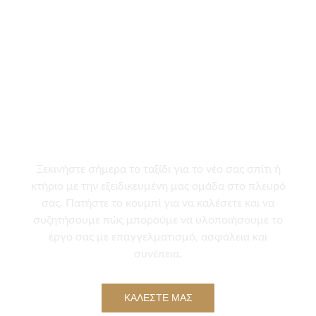
Είστε Έτοιμοι για το
Επόμενο Βήμα;
Επικοινωνήστε
Μαζί μας Τώρα!
Ξεκινήστε σήμερα το ταξίδι για το νέο σας σπίτι ή
κτήριο με την εξειδικευμένη μας ομάδα στο πλευρό
σας. Πατήστε το κουμπί για να καλέσετε και να
συζητήσουμε πώς μπορούμε να υλοποιήσουμε το
έργο σας με επαγγελματισμό, ασφάλεια και
συνέπεια.
ΚΑΛΕΣΤΕ ΜΑΣ