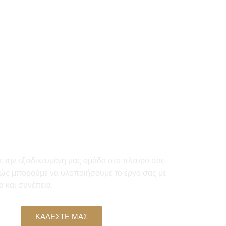
οι για το Επόμενο Βή
στε Μαζί μας 
 με την εξειδικευμένη μας ομάδα στο πλευρό σας.
 πώς μπορούμε να υλοποιήσουμε το έργο σας με
 και συνέπεια.
ΚΑΛΕΣΤΕ ΜΑΣ