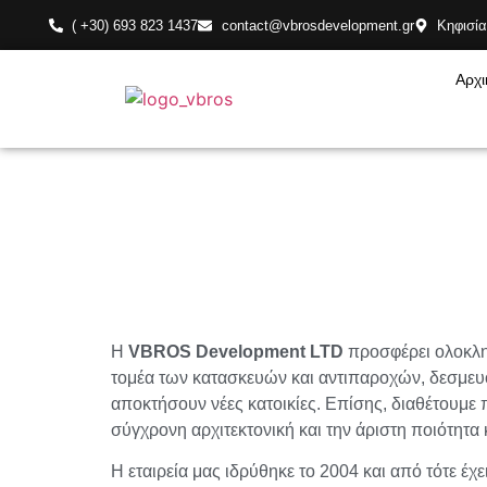
( +30) 693 823 1437
contact@vbrosdevelopment.gr
Κηφισία
Αρχι
Η
VBROS Development LTD
προσφέρει ολοκλη
τομέα των κατασκευών και αντιπαροχών, δεσμευό
αποκτήσουν νέες κατοικίες. Επίσης, διαθέτουμε
σύγχρονη αρχιτεκτονική και την άριστη ποιότητα
Η εταιρεία μας ιδρύθηκε το 2004 και από τότε έ