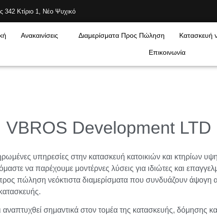
ς 342 Κτίριο 1, Νέο Ψυχικό
κή
Ανακαινίσεις
Διαμερίσματα Προς Πώληση
Κατασκευή ν
Επικοινωνία
VBROS Development LTD
ρωμένες υπηρεσίες στην κατασκευή κατοικιών και κτηρίων υψ
μαστε να παρέχουμε μοντέρνες λύσεις για ιδιώτες και επαγγελ
 προς πώληση νεόκτιστα διαμερίσματα που συνδυάζουν άψογη αι
 κατασκευής.
χει αναπτυχθεί σημαντικά στον τομέα της κατασκευής, δόμησης κ